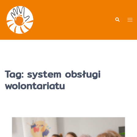
Przejdź
do
treści
Men
Wyszukiwa
prz
Tag:
system obsługi
wolontariatu