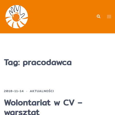
Przejdź
do
treści
Men
Wyszukiwa
prz
Tag:
pracodawca
2018-11-14
AKTUALNOŚCI
Wolontariat w CV –
warsztat