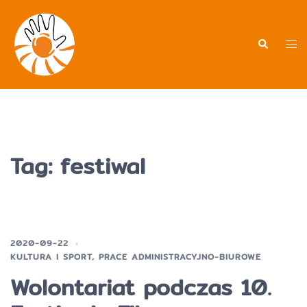
Przejdź
do
treści
Men
Wyszukiwa
prz
Tag:
festiwal
2020-09-22
KULTURA I SPORT
,
PRACE ADMINISTRACYJNO-BIUROWE
Wolontariat podczas 10.