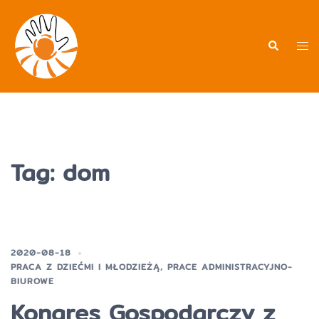
Przejdź
do
treści
Men
Wyszukiwa
prz
Tag:
dom
2020-08-18
PRACA Z DZIEĆMI I MŁODZIEŻĄ
,
PRACE ADMINISTRACYJNO-
BIUROWE
Kongres Gospodarczy z