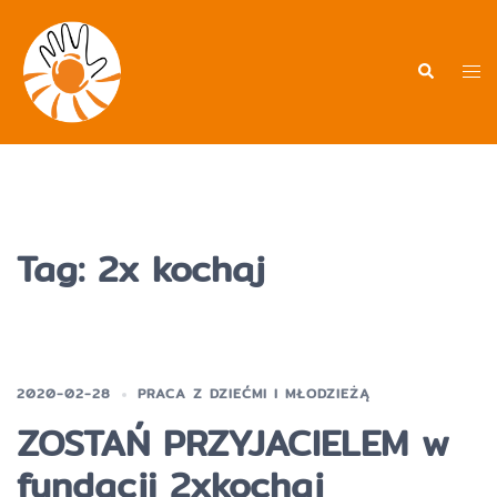
Przejdź
do
treści
Men
Wyszukiwa
prz
Tag:
2x kochaj
2020-02-28
PRACA Z DZIEĆMI I MŁODZIEŻĄ
ZOSTAŃ PRZYJACIELEM w
fundacji 2xkochaj