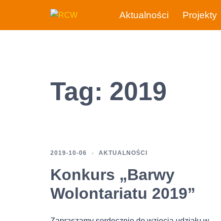
Przejdź
Aktualności
Projekty
do
treści
Tag:
2019
2019-10-06
AKTUALNOŚCI
Konkurs „Barwy
Wolontariatu 2019”
Zapraszamy serdecznie do wzięcia udziału w